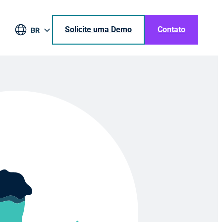
Solicite uma Demo
Contato
BR
EN
DE
ES
JA