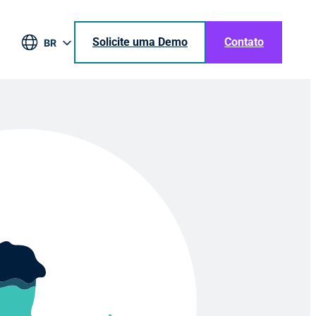
Solicite uma Demo
Contato
BR
EN
DE
ES
JA