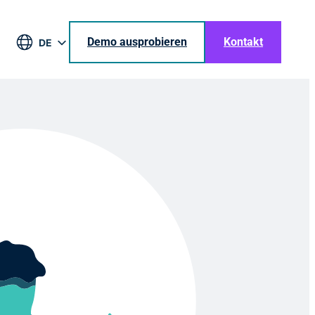
Demo ausprobieren
Kontakt
DE
EN
BR
ES
JA