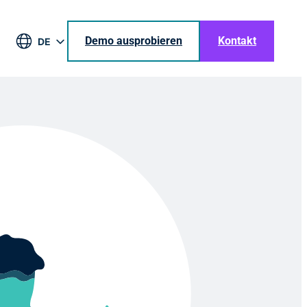
Demo ausprobieren
Kontakt
DE
EN
BR
ES
JA