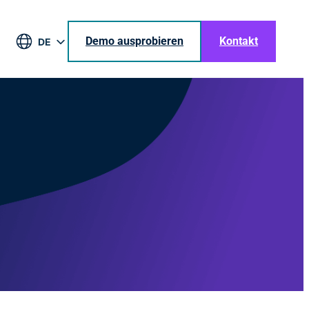
Demo ausprobieren
Kontakt
DE
EN
BR
ES
JA