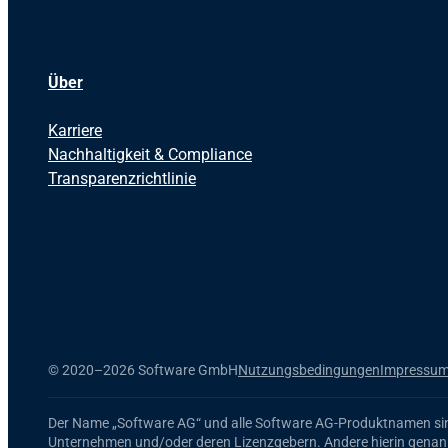
Über
Karriere
Nachhaltigkeit & Compliance
Transparenzrichtlinie
©
2020–2026 Software GmbH
Nutzungsbedingungen
Impressu
Der Name
„Software AG“
und alle
Software AG
-Produktnamen si
Unternehmen und/oder deren Lizenzgebern. Andere hierin genann