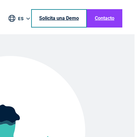
Solicita una Demo
Contacto
ES
EN
DE
BR
JA