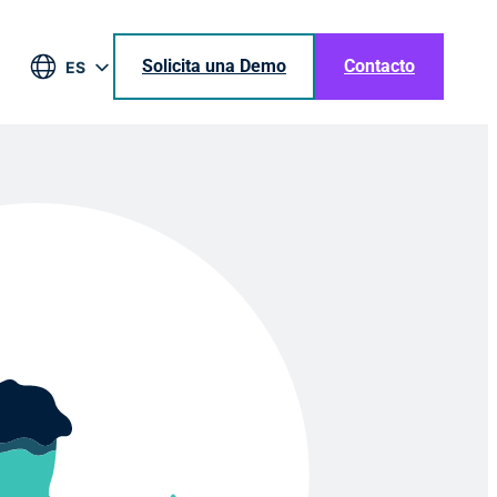
Solicita una Demo
Contacto
ES
EN
DE
BR
JA