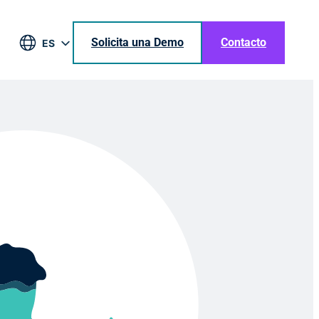
Solicita una Demo
Contacto
ES
EN
DE
BR
JA