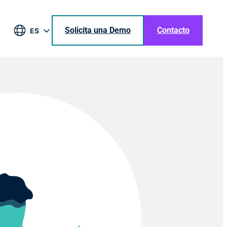
Solicita una Demo
Contacto
ES
EN
DE
BR
JA