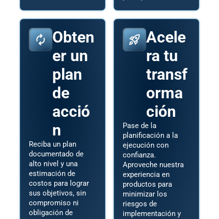
Obten
Acele
er un
ra tu
plan
transf
de
orma
acció
ción
n
Pase de la
planificación a la
Reciba un plan
ejecución con
documentado de
confianza.
alto nivel y una
Aproveche nuestra
estimación de
experiencia en
costos para lograr
productos para
sus objetivos, sin
minimizar los
compromiso ni
riesgos de
obligación de
implementación y