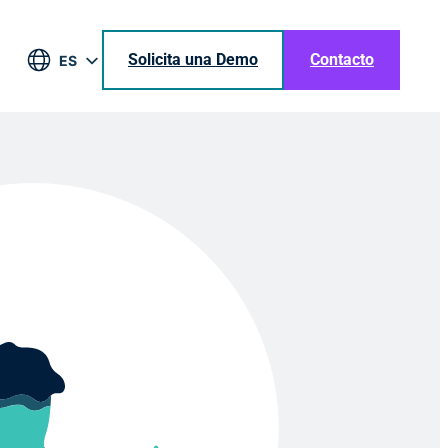
Solicita una Demo
Contacto
ES
EN
DE
BR
JA