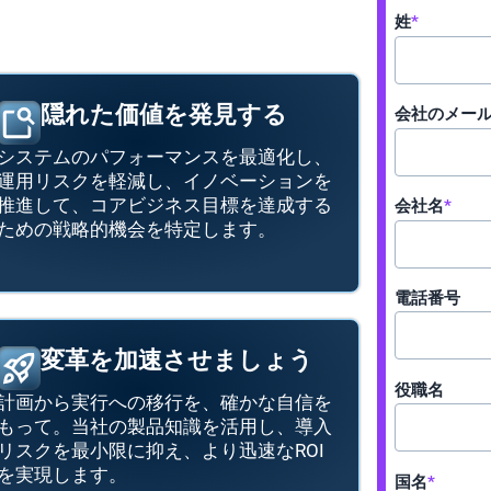
姓
*
隠れた価値を発見する
会社のメー
システムのパフォーマンスを最適化し、
運用リスクを軽減し、イノベーションを
推進して、コアビジネス目標を達成する
会社名
*
ための戦略的機会を特定します。
電話番号
変革を加速させましょう
役職名
計画から実行への移行を、確かな自信を
もって。当社の製品知識を活用し、導入
リスクを最小限に抑え、より迅速なROI
を実現します。
国名
*