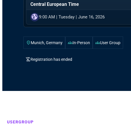
Central European Time
globe_uk
9:00 AM
|
Tuesday
|
June 16, 2026
location_on
groups
groups
Munich, Germany
In-Person
User Group
hourglass_disabled
Registration has ended
USERGROUP