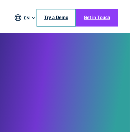
Try a Demo
Get in Touch
EN
DE
BR
ES
JA