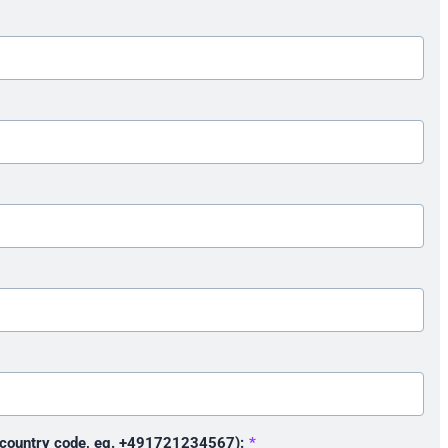
 country code, eg. +491721234567):
*