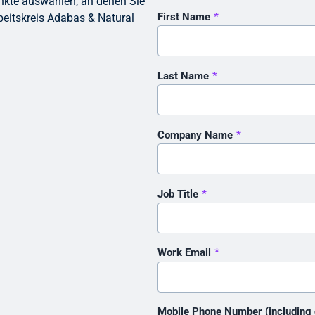
nkte auswählen, an denen Sie
First Name
*
eitskreis Adabas & Natural
Last Name
*
Company Name
*
Job Title
*
Work Email
*
Mobile Phone Number (including