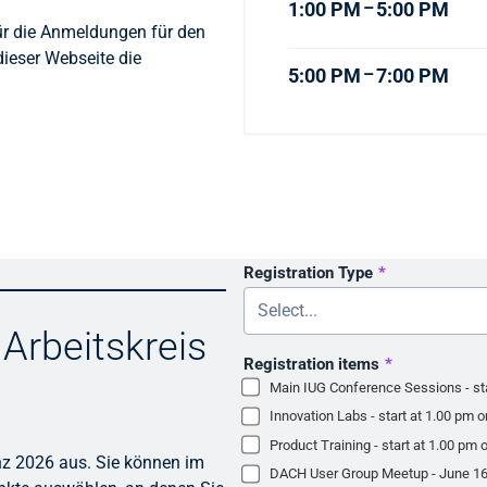
–
1:00 PM
5:00 PM
für die Anmeldungen für den
ieser Webseite die
–
5:00 PM
7:00 PM
Registration Type
*
 Arbeitskreis
Registration items
*
Main IUG Conference Sessions - st
Innovation Labs - start at 1.00 pm 
Product Training - start at 1.00 pm
renz 2026 aus. Sie können im
DACH User Group Meetup - June 16,