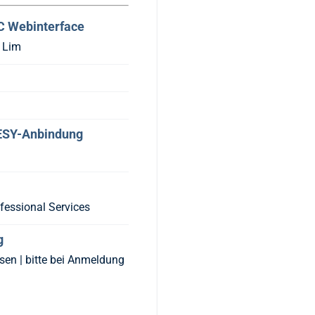
C Webinterface
e Lim
 ESY-Anbindung
fessional Services
g
en | bitte bei Anmeldung