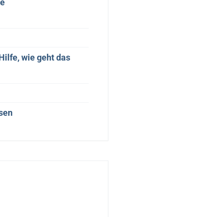
te
ilfe, wie geht das
sen