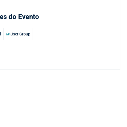
hes do Evento
groups
l
User Group