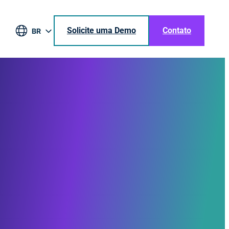
Solicite uma Demo
Contato
BR
EN
DE
ES
JA