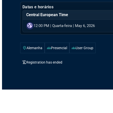
Datas e horários
Central European Time
globe_uk
12:00 PM
|
Quarta-feira
|
May 6, 2026
location_on
groups
groups
Alemanha
Presencial
User Group
hourglass_disabled
Registration has ended