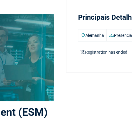
Principais Detal
location_on
groups
Alemanha
Presencia
hourglass_disabled
Registration has ended
ent (ESM)