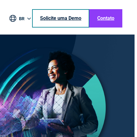
Solicite uma Demo
Contato
BR
EN
DE
ES
JA