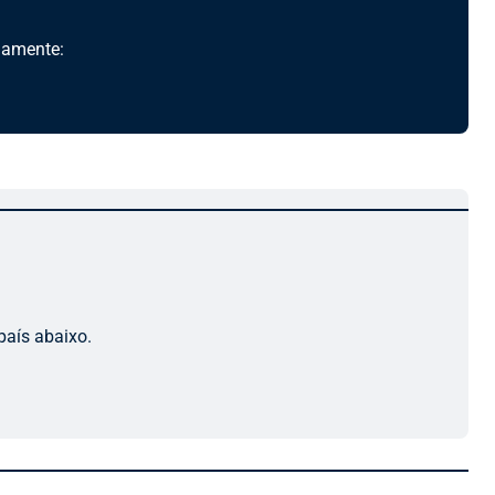
damente:
país abaixo.