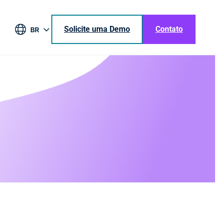
Solicite uma Demo
Contato
BR
EN
DE
ES
JA