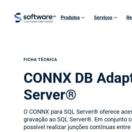
Produtos
Serviços
Re
FICHA TÉCNICA
CONNX DB Adapt
Server®
O CONNX para SQL Server® oferece acess
gravação ao SQL Server®. Em conjunto 
possível realizar junções contínuas entr