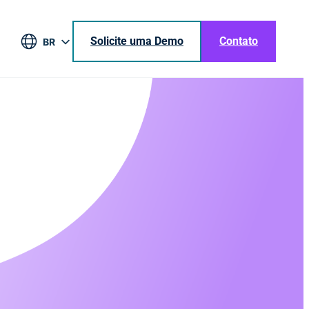
Solicite uma Demo
Contato
BR
EN
DE
ES
JA