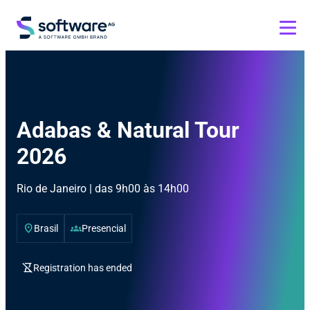
Adabas & Natural Tour
2026
Rio de Janeiro | das 9h00 às 14h00
location_on
groups
Brasil
Presencial
hourglass_disabled
Registration has ended