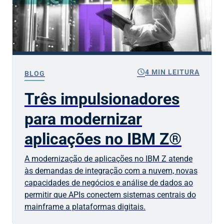
schedule
4 MIN LEITURA
BLOG
Três impulsionadores
para modernizar
aplicações no IBM Z®
A modernização de aplicações no IBM Z atende
às demandas de integração com a nuvem, novas
capacidades de negócios e análise de dados ao
permitir que APIs conectem sistemas centrais do
mainframe a plataformas digitais.