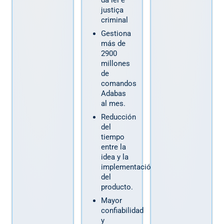
justiça
criminal
Gestiona
más de
2900
millones
de
comandos
Adabas
al mes.
Reducción
del
tiempo
entre la
idea y la
implementación
del
producto.
Mayor
confiabilidad
y