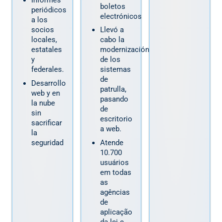
Informes
boletos
periódicos
electrónicos
a los
socios
Llevó a
locales,
cabo la
estatales
modernización
y
de los
federales.
sistemas
de
Desarrollo
patrulla,
web y en
pasando
la nube
de
sin
escritorio
sacrificar
a web.
la
seguridad
Atende
10.700
usuários
em todas
as
agências
de
aplicação
da lei e