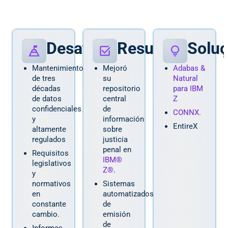
Desafios
Resultados
Solu
Mantenimiento
Mejoró
Adabas &
de tres
su
Natural
décadas
repositorio
para IBM
de datos
central
Z
confidenciales
de
CONNX.
y
información
EntireX
altamente
sobre
regulados
justicia
penal en
Requisitos
IBM®
legislativos
Z®
.
y
normativos
Sistemas
en
automatizados
constante
de
cambio.
emisión
de