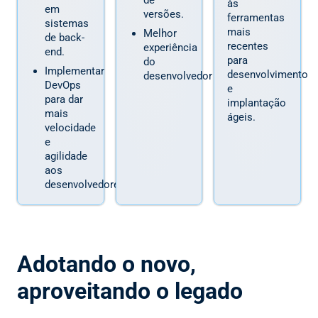
às
em
versões.
ferramentas
sistemas
mais
Melhor
de back-
recentes
experiência
end.
para
do
Implementar
desenvolvimento
desenvolvedor
DevOps
e
para dar
implantação
mais
ágeis.
velocidade
e
agilidade
aos
desenvolvedores
Adotando o novo,
aproveitando o legado