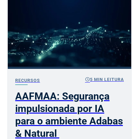
schedule
5 MIN LEITURA
RECURSOS
AAFMAA: Segurança
impulsionada por IA
para o ambiente Adabas
& Natural