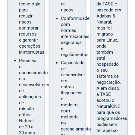
tecnologia
de
da TASE é
para
riscos.
baseado em
reduzir
Adabas &
Conformidade
riscos,
Natural,
com
aprimorar
mas foi
normas
recursos
migrado
internacionais,
e garantir
para Linux,
segurança
operações
onde
e
ininterruptas
também
regulamentos
está
Preservar
Capacidade
hospedado
o
de
o seu
conhecimento
desenvolver
sistema de
e o
em
negociação.
desenvolvimento
outras
Além disso,
de
linguagens
a TASE
aplicações
e
adotou o
de
modelos,
NaturalONE
missão
com
para que os
crítica
melhoria
programadores
Natural
no
pudessem
de 20 a
gerenciamento
ter acesso
30 anos
de