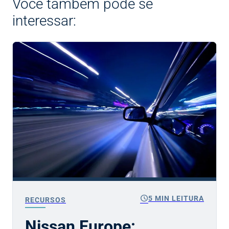
Você também pode se
interessar:
schedule
5 MIN LEITURA
RECURSOS
Nissan Europe: