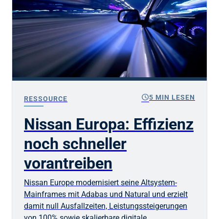
schedule
5 MIN LESEN
RESSOURCE
Nissan Europa: Effizienz
noch schneller
vorantreiben
Nissan Europe modernisiert seine Altsystem-
Mainframes mit Adabas und Natural und erzielt
damit null Ausfallzeiten, Leistungssteigerungen
von 100% sowie skalierbare digitale