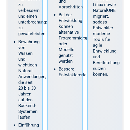
und
zu
Linux sowie
Vorschriften
verbessern
NaturalONE
Bei der
und einen
migriert,
Entwicklung
unterbrechungsfreienBetrieb
sodass
können
zu
Entwickler
alternative
gewährleisten
moderne
Programmiersprachen
Tools für
Bewahrung
oder
agile
von
Modelle
Entwicklung
Wissen
genutzt
und
und
werden
Bereitstellung
wichtigen
nutzen
Bessere
Natural-
können.
Entwicklererfahrung
Anwendungen,
die seit
20 bis 30
Jahren
auf den
Backend-
Systemen
laufen
Einführung