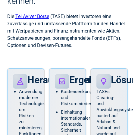
kennen:
Die
Tel Aviver Börse
(TASE) bietet Investoren eine
zuverlässige und umfassende Plattform für den Handel
mit Wertpapieren und Finanzinstrumenten wie Aktien,
Schatzanweisungen, börsengehandelte Fonds (ETFs),
Optionen und Devisen-Futures.
Herausforderungen
Ergebnisse
Lösu
Anwendung
Kostensenkung
TASEs
moderner
und
Clearing-
Technologie,
Risikominimierung
und
um
Abwicklungssyste
Einhaltung
Risiken
basiert auf
internationaler
zu
Adabas &
Standards,
minimieren,
Natural und
Sicherheit
Funktionen
wurde auf