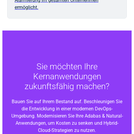
Alarmierung im gesamten Unternehmen
ermöglicht.
Sie möchten Ihre
Kernanwendungen
zukunftsfähig machen?
Bauen Sie auf Ihrem Bestand auf. Beschleunigen Sie
die Entwicklung in einer modernen DevOps-
Umgebung. Modernisieren Sie Ihre
Adabas & Natural
-
Anwendungen, um Kosten zu senken und Hybrid-
Cloud-Strategien zu nutzen.