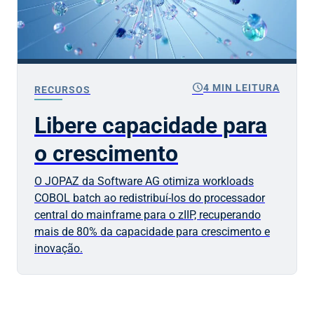
schedule
4 MIN LEITURA
RECURSOS
Libere capacidade para
o crescimento
O JOPAZ da Software AG otimiza workloads
COBOL batch ao redistribuí-los do processador
central do mainframe para o zIIP, recuperando
mais de 80% da capacidade para crescimento e
inovação.