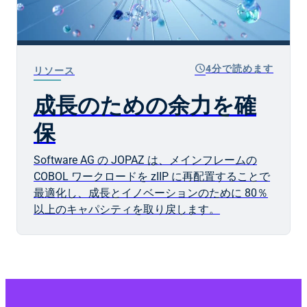
schedule
4分で読めます
リソース
成長のための余力を確
保
Software AG の JOPAZ は、メインフレームの
COBOL ワークロードを zIIP に再配置することで
最適化し、成長とイノベーションのために 80％
以上のキャパシティを取り戻します。