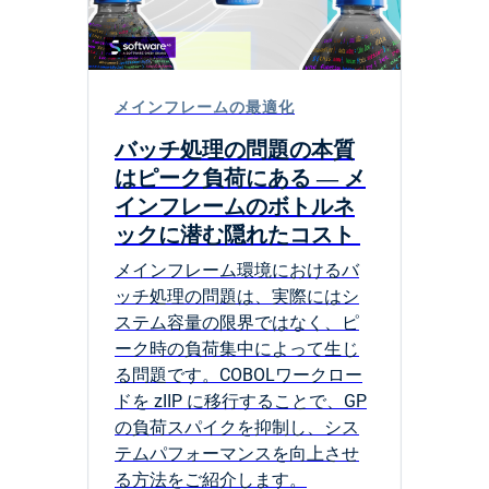
メインフレームの最適化
バッチ処理の問題の本質
はピーク負荷にある ― メ
インフレームのボトルネ
ックに潜む隠れたコスト
メインフレーム環境におけるバ
ッチ処理の問題は、実際にはシ
ステム容量の限界ではなく、ピ
ーク時の負荷集中によって生じ
る問題です。COBOLワークロー
ドを zIIP に移行することで、GP
の負荷スパイクを抑制し、シス
テムパフォーマンスを向上させ
る方法をご紹介します。