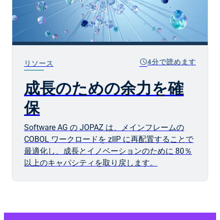
schedule
4分で読めます
リソース
成長のための余力を確
保
Software AG の JOPAZ は、メインフレームの
COBOL ワークロードを zIIP に再配置することで
最適化し、成長とイノベーションのために 80％
以上のキャパシティを取り戻します。