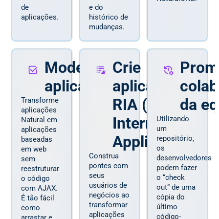
de
e do
aplicações.
histórico de
mudanças.
Modernize
Crie
Prom
aplicações
aplicações
cola
RIA (Rich
da eq
Transforme
aplicações
Internet
Utilizando
Natural em
um
aplicações
Applications)
repositório,
baseadas
os
em web
Construa
desenvolvedores
sem
pontes com
podem fazer
reestruturar
seus
o “check
o código
usuários de
out” de uma
com AJAX.
negócios ao
cópia do
É tão fácil
transformar
último
como
aplicações
código-
arrastar e