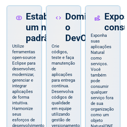
Estabeleça
Domine
Expo
um novo
o
cons
padrão
DevOps
Exponha
suas
Utilize
Crie
aplicações
ferramentas
códigos,
Natural
open-source
teste e faça
como
Eclipse para
manutenção
serviços.
desenvolver,
de
Você
modernizar,
aplicações
também
gerenciar e
para entrega
pode
integrar
contínua.
consumir
aplicações
Desenvolva
qualquer
de forma
códigos de
serviço fora
intuitiva.
qualidade
de sua
Harmonize
em equipe
organização
seus
utilizando
como um
esforços de
gestão de
objeto
desenvolvimento
versionamento
NaturalONE.