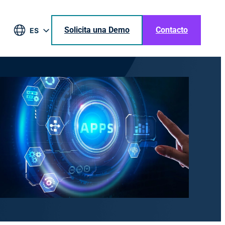
Solicita una Demo
Contacto
ES
EN
DE
BR
JA