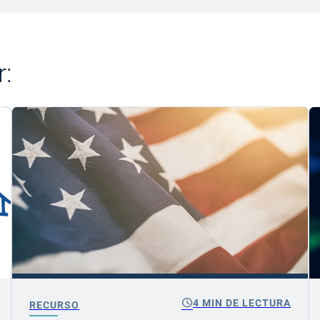
r:
schedule
4 MIN DE LECTURA
RECURSO