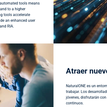
y automated tools means
 and to a higher
g tools accelerate
vide an enhanced user
and RIA.
Atraer nuev
NaturalONE es un entorn
trabajar. Los desarrolla
jóvenes, disfrutarán con
continuos.