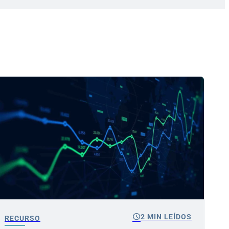
schedule
2 MIN LEÍDOS
RECURSO