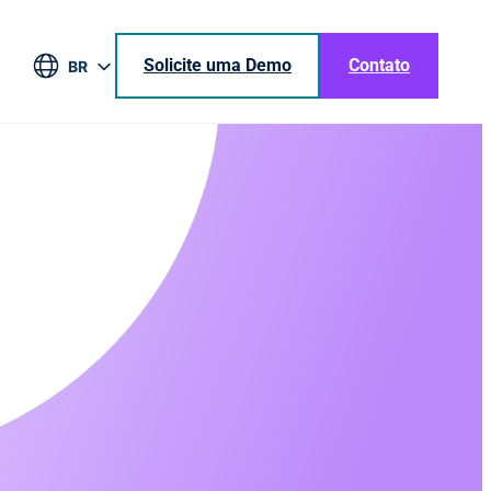
Solicite uma Demo
Contato
BR
EN
DE
ES
JA