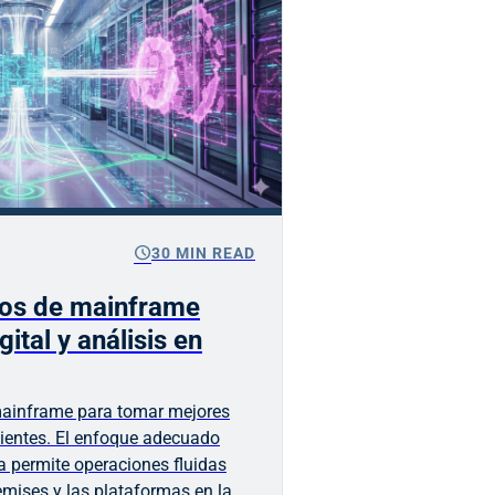
schedule
30 MIN READ
tos de mainframe
ital y análisis en
mainframe para tomar mejores
lientes. El enfoque adecuado
a permite operaciones fluidas
emises y las plataformas en la