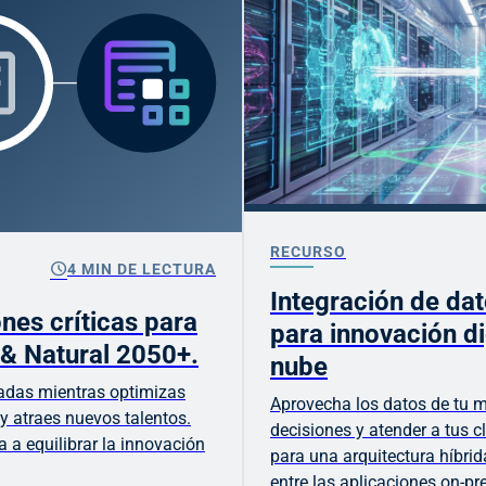
RECURSO
schedule
4 MIN DE LECTURA
Integración de da
nes críticas para
para innovación dig
 & Natural 2050+.
nube
adas mientras optimizas
Aprovecha los datos de tu 
 y atraes nuevos talentos.
decisiones y atender a tus c
 a equilibrar la innovación
para una arquitectura híbrid
entre las aplicaciones on-pr