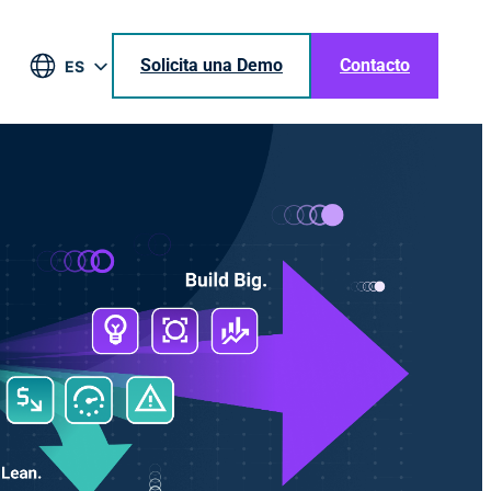
Solicita una Demo
Contacto
ES
EN
DE
BR
JA