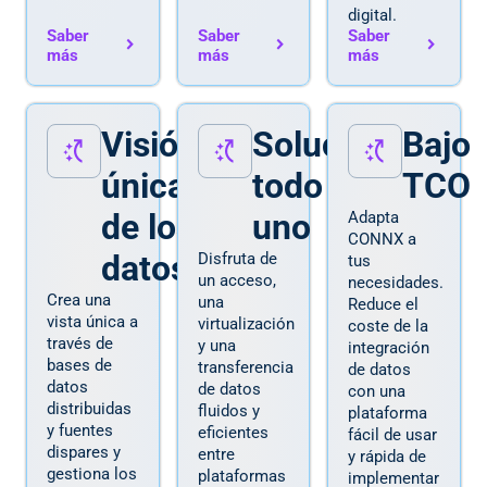
digital.
Saber
Saber
Saber
más
más
más
Visión
Solución
Bajo
única
todo en
TCO
de los
uno
Adapta
CONNX a
datos
Disfruta de
tus
un acceso,
necesidades.
Crea una
una
Reduce el
vista única a
virtualización
coste de la
través de
y una
integración
bases de
transferencia
de datos
datos
de datos
con una
distribuidas
fluidos y
plataforma
y fuentes
eficientes
fácil de usar
dispares y
entre
y rápida de
gestiona los
plataformas
implementar