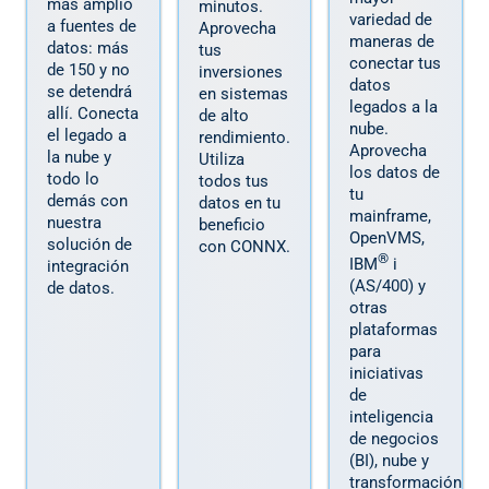
más amplio
minutos.
variedad de
a fuentes de
Aprovecha
maneras de
datos: más
tus
conectar tus
de 150 y no
inversiones
datos
se detendrá
en sistemas
legados a la
allí. Conecta
de alto
nube.
el legado a
rendimiento.
Aprovecha
la nube y
Utiliza
los datos de
todo lo
todos tus
tu
demás con
datos en tu
mainframe,
nuestra
beneficio
OpenVMS,
solución de
con CONNX.
®
IBM
i
integración
(AS/400) y
de datos.
otras
plataformas
para
iniciativas
de
inteligencia
de negocios
(BI), nube y
transformación