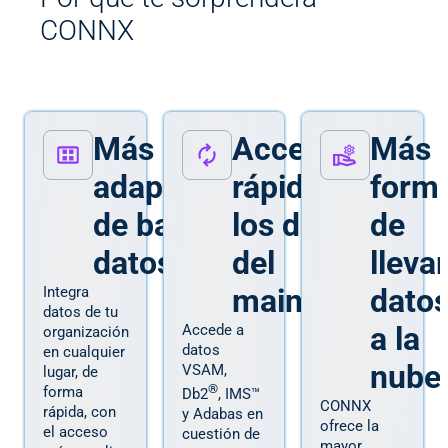
CONNX
Más de 150
Acceso
Más
adaptadores
rápido a
form
de bases de
los datos
de
datos
del
lleva
mainframe
dato
Integra
datos de tu
a la
Accede a
organización
datos
en cualquier
nube
VSAM,
lugar, de
®
forma
Db2
, IMS™
CONNX
rápida, con
y Adabas en
ofrece la
el acceso
cuestión de
mayor