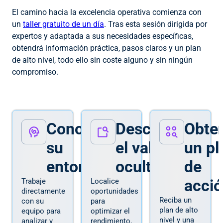
El camino hacia la excelencia operativa comienza con
un
taller gratuito de un día
. Tras esta sesión dirigida por
expertos y adaptada a sus necesidades específicas,
obtendrá información práctica, pasos claros y un plan
de alto nivel, todo ello sin coste alguno y sin ningún
compromiso.
Conozca
Descubrir
Obte
su
el valor
un pl
entorno
oculto
de
acci
Trabaje
Localice
directamente
oportunidades
Reciba un
con su
para
plan de alto
equipo para
optimizar el
nivel y una
analizar y
rendimiento,