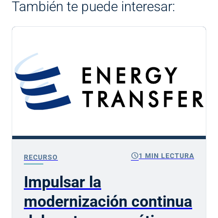
También te puede interesar:
schedule
1 MIN LECTURA
RECURSO
Impulsar la
modernización continua