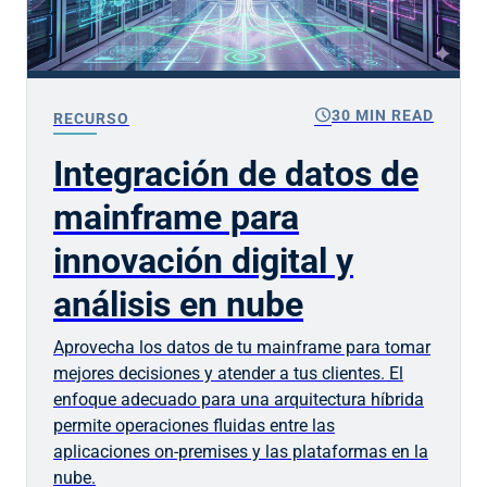
schedule
30 MIN READ
RECURSO
Integración de datos de
mainframe para
innovación digital y
análisis en nube
Aprovecha los datos de tu mainframe para tomar
mejores decisiones y atender a tus clientes. El
enfoque adecuado para una arquitectura híbrida
permite operaciones fluidas entre las
aplicaciones on-premises y las plataformas en la
nube.