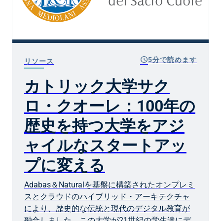
schedule
5分で読めます
リソース
カトリック大学サク
ロ・クオーレ：100年の
歴史を持つ大学をアジ
ャイルなスタートアッ
プに変える
Adabas＆Naturalを基盤に構築されたオンプレミ
スとクラウドのハイブリッド・アーキテクチャ
により、歴史的な伝統と現代のデジタル教育が
融合しました。この大学が21世紀の学生達にデ