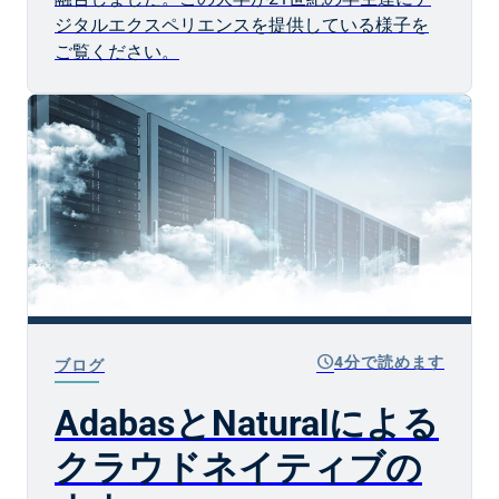
ジタルエクスペリエンスを提供している様子を
ご覧ください。
schedule
4分で読めます
ブログ
AdabasとNaturalによる
クラウドネイティブの