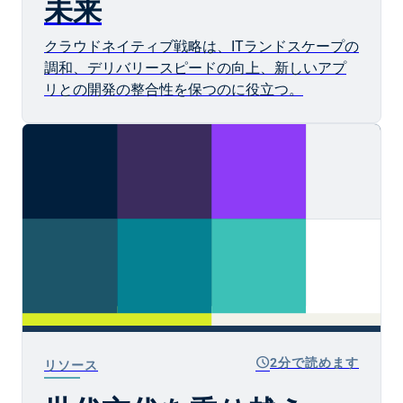
未来
クラウドネイティブ戦略は、ITランドスケープの
調和、デリバリースピードの向上、新しいアプ
リとの開発の整合性を保つのに役立つ。
schedule
2分で読めます
リソース