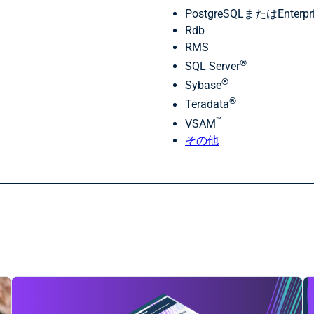
PostgreSQLまたはEnterpr
Rdb
RMS
®
SQL Server
®
Sybase
®
Teradata
™
VSAM
その他