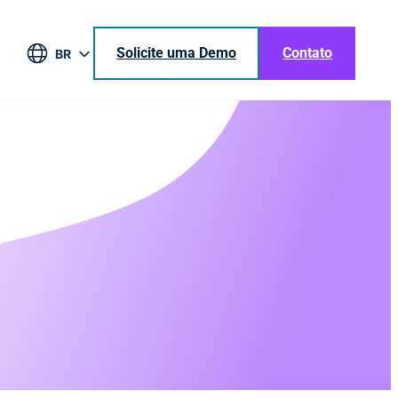
Solicite uma Demo
Contato
BR
EN
DE
ES
JA