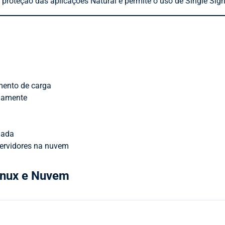
 a proteção das aplicações Natural e permite o uso de Single Sig
amento de carga
idamente
jada
servidores na nuvem
Linux e Nuvem