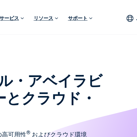
サービス
リソース
サポート
ュラル・アベイラビ
ーとクラウド・
®
ンの高可用性
およびクラウド環境