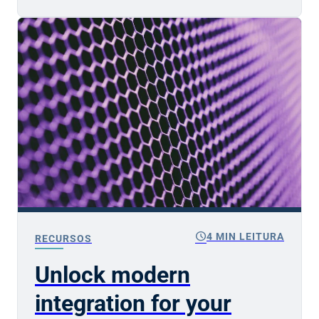
schedule
4 MIN LEITURA
RECURSOS
Unlock modern
integration for your