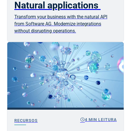
Natural applications
Transform your business with the natural API
from Software AG. Modernize integrations
without disrupting operations.
schedule
4 MIN LEITURA
RECURSOS