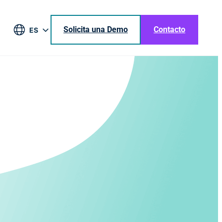
Solicita una Demo
Contacto
ES
EN
DE
BR
JA