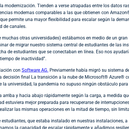
n la modernización. Tienden a verse atrapadas entre los datos r
periencias modernas comparables a las que obtienen con Amazon®
lo que permite una mayor flexibilidad para escalar según la dema
d de canales.
 muchas otras universidades) estábamos en medio de un gran imp
minar de migrar nuestro sistema central de estudiantes de las i
a de estudiantes que se conectaban en línea. Eso nos ayudaría
tiempo de inactividad”.
elación con
Software AG.
Previamente había
migró su sistema de
 decisión final
La transición a la nube de Microsoft® Azure® co
e la universidad, la pandemia no supuso ningún obstáculo para
ia arriba y hacia abajo rápidamente según la carga, a medida qu
d estuviera mejor preparada para recuperarse de interrupciones
ealizar las mismas operaciones en la mitad de tiempo, sin limi
estudiantes, que estaba instalado en nuestras instalaciones, a 
, ganamos la capacidad de escalar rápidamente y añadimos resil