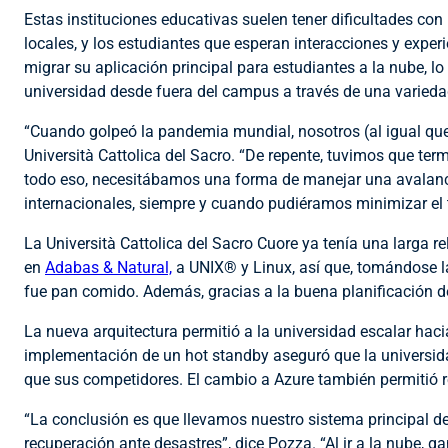
Estas instituciones educativas suelen tener dificultades co
locales, y los estudiantes que esperan interacciones y ex
migrar su aplicación principal para estudiantes a la nube, 
universidad desde fuera del campus a través de una varieda
“Cuando golpeó la pandemia mundial, nosotros (al igual que
Università Cattolica del Sacro. “De repente, tuvimos que ter
todo eso, necesitábamos una forma de manejar una avalanch
internacionales, siempre y cuando pudiéramos minimizar el 
La Università Cattolica del Sacro Cuore ya tenía una larga r
en
Adabas & Natural,
a UNIX® y Linux, así que, tomándose la
fue pan comido. Además, gracias a la buena planificación d
La nueva arquitectura permitió a la universidad escalar hac
implementación de un hot standby aseguró que la universida
que sus competidores. El cambio a Azure también permitió r
“La conclusión es que llevamos nuestro sistema principal de 
recuperación ante desastres”, dice Pozza. “Al ir a la nube