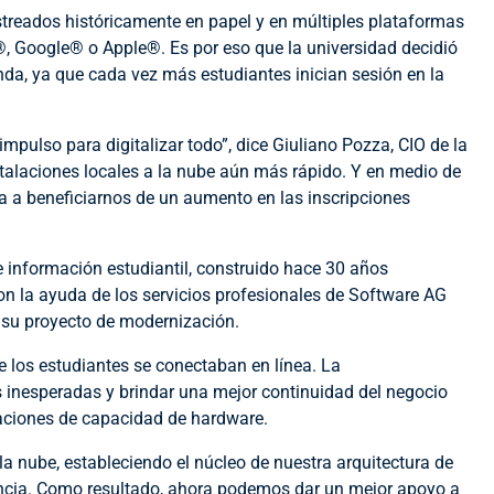
astreados históricamente en papel y en múltiples plataformas
, Google® o Apple®. Es por eso que la universidad decidió
nda, ya que cada vez más estudiantes inician sesión en la
ulso para digitalizar todo”, dice Giuliano Pozza, CIO de la
nstalaciones locales a la nube aún más rápido. Y en medio de
 a beneficiarnos de un aumento en las inscripciones
 información estudiantil, construido hace 30 años
n la ayuda de los servicios profesionales de Software AG
 su proyecto de modernización.
e los estudiantes se conectaban en línea. La
 inesperadas y brindar una mejor continuidad del negocio
taciones de capacidad de hardware.
la nube, estableciendo el núcleo de nuestra arquitectura de
iencia. Como resultado, ahora podemos dar un mejor apoyo a