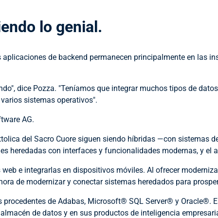
endo lo genial.
s aplicaciones de backend permanecen principalmente en las inst
o", dice Pozza. "Teníamos que integrar muchos tipos de datos di
varios sistemas operativos".
oftware AG.
ttolica del Sacro Cuore siguen siendo híbridas —con sistemas de 
ones heredadas con interfaces y funcionalidades modernas, y el 
eb e integrarlas en dispositivos móviles. Al ofrecer modernizaci
 hora de modernizar y conectar sistemas heredados para prosper
os procedentes de Adabas, Microsoft® SQL Server® y Oracle®. Es
u almacén de datos y en sus productos de inteligencia empresari