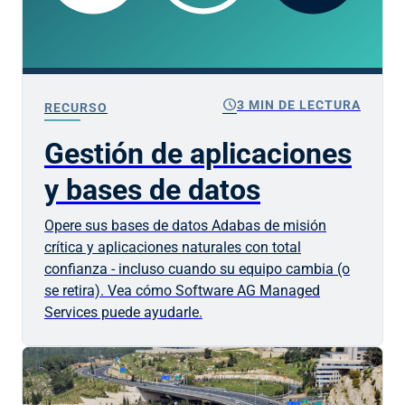
schedule
3 MIN DE LECTURA
RECURSO
Gestión de aplicaciones
y bases de datos
Opere sus bases de datos Adabas de misión
crítica y aplicaciones naturales con total
confianza - incluso cuando su equipo cambia (o
se retira). Vea cómo Software AG Managed
Services puede ayudarle.