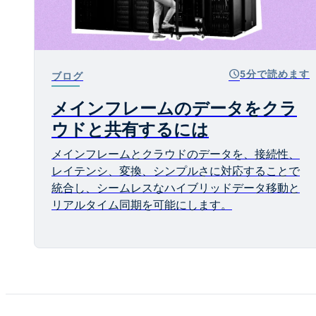
schedule
5分で読めます
ブログ
メインフレームのデータをクラ
ウドと共有するには
メインフレームとクラウドのデータを、接続性、
レイテンシ、変換、シンプルさに対応することで
統合し、シームレスなハイブリッドデータ移動と
リアルタイム同期を可能にします。