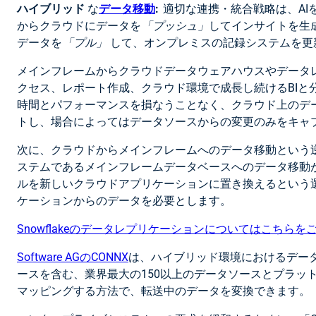
ハイブリッド
な
データ移動
:
適切な連携・統合戦略は、A
からクラウドにデータを
「プッシュ」
してインサイトを生
データを
「プル」
して、オンプレミスの記録システムを更
メインフレームからクラウドデータウェアハウスやデータ
クセス、レポート作成、クラウド環境で成長し続けるBI
時間とパフォーマンスを損なうことなく、クラウド上のデ
トし、場合によってはデータソースからの変更のみをキャ
次に、クラウドからメインフレームへのデータ移動という
ステムであるメインフレームデータベースへのデータ移動
ルを新しいクラウドアプリケーションに置き換えるという
ケーションからのデータを必要とします。
Snowflakeのデータレプリケーションについてはこちらを
Software AGのCONNX
は、ハイブリッド環境におけるデータ連
ースを含む、業界最大の150以上のデータソースとプラッ
マッピングする方法で、転送中のデータを変換できます。