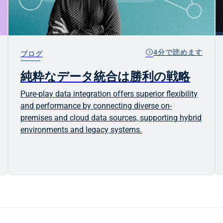
schedule
4分で読めます
ブログ
純粋なデータ統合は勝利の戦略
Pure-play data integration offers superior flexibility
and performance by connecting diverse on-
premises and cloud data sources, supporting hybrid
environments and legacy systems.