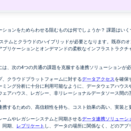
ーションをためらわせる阻むものは何でしょうか？ 課題はいく
システムとクラウドのハイブリッドが必要となります。既存の
アプリケーションとオンデマンドの柔軟なインフラストラクチ
には、次の4つの共通の課題を克服する連携ソリューションが
ップ、クラウドプラットフォームに対する
データアクセス
を確保
リーミング分析に十分に利用可能なように、データウェアハウス
タウェアハウス、レガシー、非リレーショナルデータソース間の
る
タ連携するための、高信頼性を持ち、コスト効果の高い、実装と
レームやレガシーシステムと同期させる
データ連携ソリューシ
、同期、
レプリケート
し、データの場所に関係なく、どのアプ