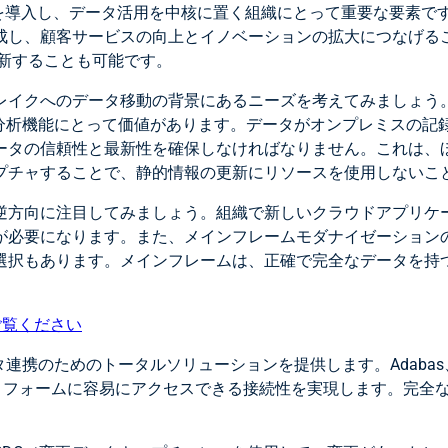
Iを導入し、データ活用を中核に置く組織にとって重要な要素で
成し、顧客サービスの向上とイノベーションの拡大につなげる
新することも可能です。
レイクへのデータ移動の背景にあるニーズを考えてみましょう
と分析機能にとって価値があります。データがオンプレミスの記
ータの信頼性と最新性を確保しなければなりません。これは、
プチャすることで、静的情報の更新にリソースを使用しないこ
逆方向に注目してみましょう。組織で新しいクラウドアプリケ
が必要になります。また、メインフレームモダナイゼーション
選択もあります。メインフレームは、正確で完全なデータを持
ご覧ください
携のためのトータルソリューションを提供します。Adabas、V
トフォームに容易にアクセスできる接続性を実現します。完全なE