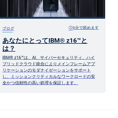
schedule
5分で読めます
ブログ
あなたにとってIBM® z16™と
は？
IBM® z16™は、AI、サイバーセキュリティ、ハイ
ブリッドクラウド統合によりメインフレームアプ
リケーションのモダナイゼーションをサポート
し、ミッションクリティカルなワークロードの安
全かつ信頼性の高い処理を保証します。