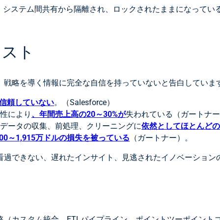
I、システム間共有から隔離され、ロックされたままになってい
コスト
、戦略を導く情報に完全な自信を持っていないと告白していま
信頼していない
。（Salesforce）
性により
、年間売上高の20～30%が
失われている（ガートナー
データの収集、前処理、クリーニングに
依然としてほとんどの
00～1,915万ドルの損失を被っている
（ガートナー）。
看過できない、遅れたインサイト、見逃されたイノベーション
略（カスタム統合、ETLパイプライン、ポイントツーポイント