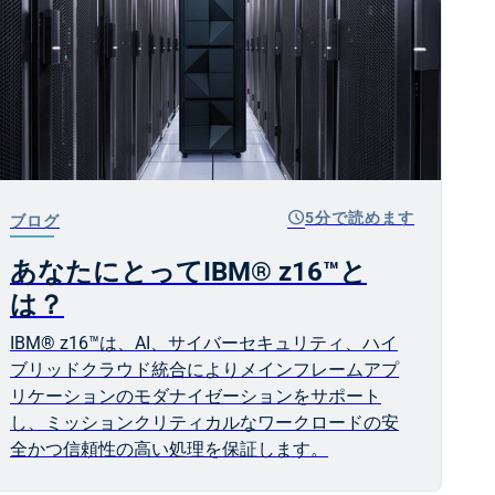
schedule
5分で読めます
ブログ
あなたにとってIBM® z16™と
は？
IBM® z16™は、AI、サイバーセキュリティ、ハイ
ブリッドクラウド統合によりメインフレームアプ
リケーションのモダナイゼーションをサポート
し、ミッションクリティカルなワークロードの安
全かつ信頼性の高い処理を保証します。