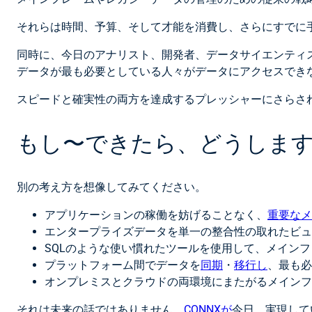
それらは時間、予算、そして才能を消費し、さらにすでに
同時に、今日のアナリスト、開発者、データサイエンティ
データが最も必要としている人々がデータにアクセスでき
スピードと確実性の両方を達成するプレッシャーにさらさ
もし〜できたら、どうします
別の考え方を想像してみてください。
アプリケーションの稼働を妨げることなく、
重要なメ
エンタープライズデータを単一の整合性の取れたビュ
SQLのような使い慣れたツールを使用して、メイン
プラットフォーム間でデータを
同期
・
移行し
、最も必
オンプレミスとクラウドの両環境にまたがるメイン
それは未来の話ではありません。
CONNXが
今日、実現して