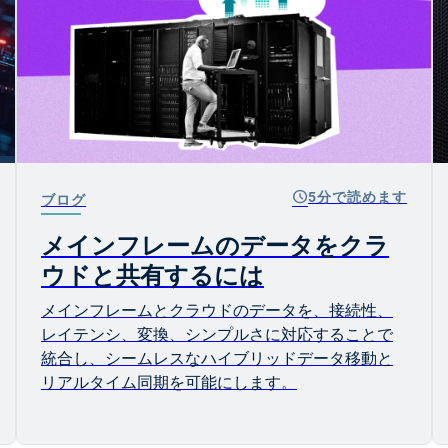
schedule
5分で読めます
ブログ
メインフレームのデータをクラ
ウドと共有するには
メインフレームとクラウドのデータを、接続性、
レイテンシ、変換、シンプルさに対応することで
統合し、シームレスなハイブリッドデータ移動と
リアルタイム同期を可能にします。