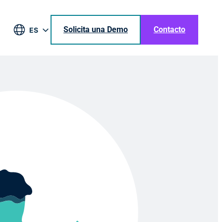
Solicita una Demo
Contacto
ES
EN
DE
BR
JA