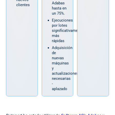
Adabas
clientes
hasta en
un 75%.
Ejecuciones
por lotes
significativamente
más
rápidas
Adquisición
de
nuevas
máquinas
y
actualizaciones
necesarias
-
aplazado