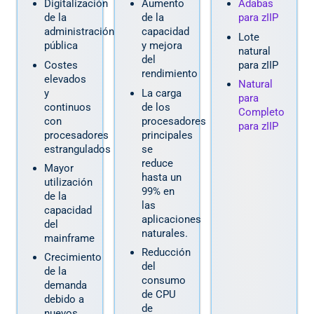
Digitalización
Aumento
Adabas
de la
de la
para zIIP
administración
capacidad
Lote
pública
y mejora
natural
del
Costes
para zIIP
rendimiento
elevados
Natural
y
La carga
para
continuos
de los
Completo
con
procesadores
para zIIP
procesadores
principales
estrangulados
se
reduce
Mayor
hasta un
utilización
99% en
de la
las
capacidad
aplicaciones
del
naturales.
mainframe
Reducción
Crecimiento
del
de la
consumo
demanda
de CPU
debido a
de
nuevos