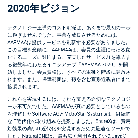
2020年ビジョン
テクノロジー主導のコスト削減は、あくまで最初の一歩
に過ぎませんでした。事業を成長させるためには、
AAFMAAは提供サービスを刷新する必要がありました。
この目標を念頭に、AAFMAAは、会員の生涯にわたる変
化するニーズに対応する、充実したサービス群を導入す
る複数年にわたるイニシアチブ「AAFMAA 2020」を開
始しました。会員資格は、すべての軍種と階級に開放さ
れます。また、保障範囲は、孫を含む直系近親者にまで
拡張されます。
これらを実現するには、それを支える適切なテクノロジ
ーが不可欠でした。AAFMAAが真に必要としているもの
を理解したSoftware AGとMetroStar Systemsは、継続的
なIT近代化の取り組みを提案しました。EntireXは、費用
対効果の高いIT近代化を実現するための最適なツールで
した。NaturalONEは、最も広く利用されているJava®