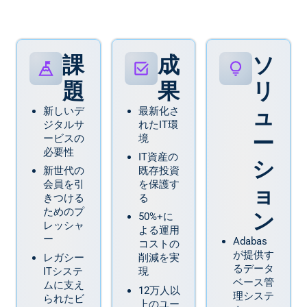
課
成
ソ
題
果
リ
ュ
新しいデ
最新化さ
ジタルサ
れたIT環
ー
ービスの
境
必要性
IT資産の
シ
新世代の
既存投資
会員を引
を保護す
ョ
きつける
る
ためのプ
ン
50%+に
レッシャ
よる運用
ー
Adabas
コストの
が提供す
レガシー
削減を実
るデータ
ITシステ
現
ベース管
ムに支え
12万人以
理システ
られたビ
上のユー