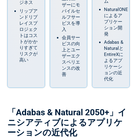
ム
ジネス
ザーにモ
NaturalONE
リップア
バイルセ
によるア
ンドリプ
ルフサー
プリケー
レイスプ
ビスを導
ション開
ロジェク
入
発
トはコス
会員サー
トがかか
Adabas &
ビスの向
りすぎて
Naturalと
上とユー
リスクが
EntireXに
ザーエク
高い
よるアプ
スペリエ
リケーシ
ンスの改
ョンの近
善
代化
「Adabas & Natural 2050+」イ
ニシアティブによるアプリケ
ーションの近代化