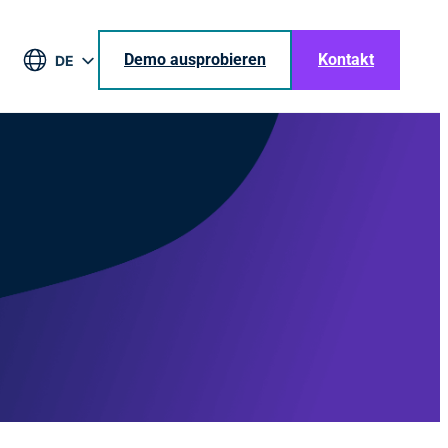
Demo ausprobieren
Kontakt
DE
EN
BR
ES
JA