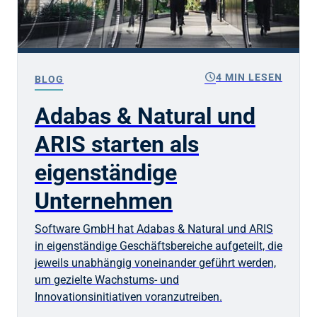
schedule
4 MIN LESEN
BLOG
Adabas & Natural und
ARIS starten als
eigenständige
Unternehmen
Software GmbH hat Adabas & Natural und ARIS
in eigenständige Geschäftsbereiche aufgeteilt, die
jeweils unabhängig voneinander geführt werden,
um gezielte Wachstums- und
Innovationsinitiativen voranzutreiben.