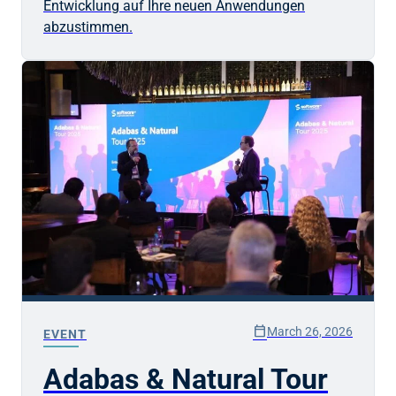
Entwicklung auf Ihre neuen Anwendungen
abzustimmen.
calendar_today
March 26, 2026
EVENT
Adabas & Natural Tour